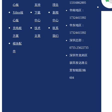
13316862895
心板
支持
理念
华南地区：
Xilinx核
下载
新闻
17324413392
心板
中心
中心
华东地区：
充电桩
技术
联系
17324413392
方案
文章
我们
深圳总部：
模块配
0755-25622735
件
深圳市龙岗区
坂田发达路云
里智能园2栋
604