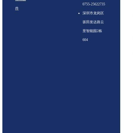
0755-25622735
件
深圳市龙岗区
坂田发达路云
里智能园2栋
604