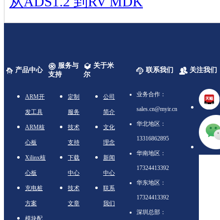
从ADS1.2 到RV MDK
服务与
关于米
产品中心
联系我们
关注我们
支持
尔
业务合作：
ARM开
定制
公司
sales.cn@myir.cn
发工具
服务
简介
华北地区：
ARM核
技术
文化
13316862895
心板
支持
理念
华南地区：
Xilinx核
下载
新闻
17324413392
心板
中心
中心
华东地区：
充电桩
技术
联系
17324413392
方案
文章
我们
深圳总部：
模块配