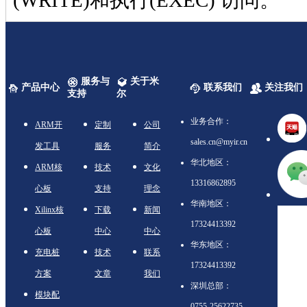
(WRITE)和执行(EXEC) 访问。
服务与
关于米
产品中心
联系我们
关注我们
支持
尔
业务合作：
ARM开
定制
公司
sales.cn@myir.cn
发工具
服务
简介
华北地区：
ARM核
技术
文化
13316862895
心板
支持
理念
华南地区：
Xilinx核
下载
新闻
17324413392
心板
中心
中心
华东地区：
充电桩
技术
联系
17324413392
方案
文章
我们
深圳总部：
模块配
0755-25622735