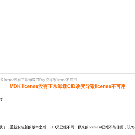
K license没有正常卸载CID改变导致license不可用
MDK license没有正常卸载CID改变导致license不可用
技
卸载了，重新安装新的版本之后，CID又已经不同，原来的license id已经不能使用，该