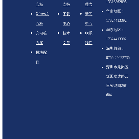
13316862895
心板
支持
理念
华南地区：
Xilinx核
下载
新闻
17324413392
心板
中心
中心
华东地区：
充电桩
技术
联系
17324413392
方案
文章
我们
深圳总部：
模块配
0755-25622735
件
深圳市龙岗区
坂田发达路云
里智能园2栋
604