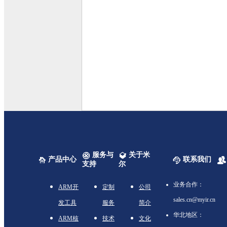
服务与
关于米
产品中心
联系我们
支持
尔
业务合作：
ARM开
定制
公司
sales.cn@myir.cn
发工具
服务
简介
华北地区：
ARM核
技术
文化