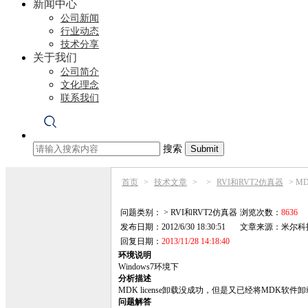
新闻中心
公司新闻
行业动态
技术分享
关于我们
公司简介
文化理念
联系我们
搜索
首页
>
技术文章
>
>
RVI和RVT2仿真器
>
MD
问题类别： > RVI和RVT2仿真器
浏览次数：
8636
发布日期：2012/6/30 18:30:51
文章来源：
米尔科
回复日期：
2013/11/28 14:18:40
环境说明
Windows7环境下
分析描述
MDK license卸载没成功，但是又已经将MDK软件
问题解答