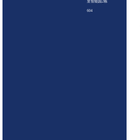
里智能园2栋
604