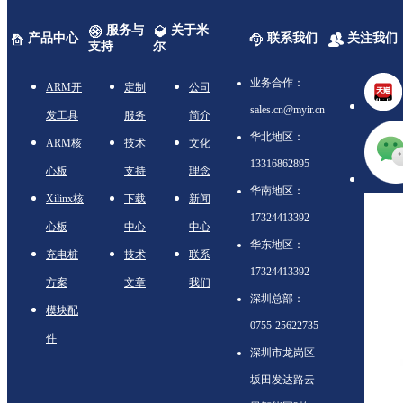
服务与
关于米
产品中心
联系我们
关注我们
支持
尔
业务合作：
ARM开
定制
公司
sales.cn@myir.cn
发工具
服务
简介
华北地区：
ARM核
技术
文化
13316862895
心板
支持
理念
华南地区：
Xilinx核
下载
新闻
17324413392
心板
中心
中心
华东地区：
充电桩
技术
联系
17324413392
方案
文章
我们
深圳总部：
模块配
0755-25622735
件
深圳市龙岗区
坂田发达路云