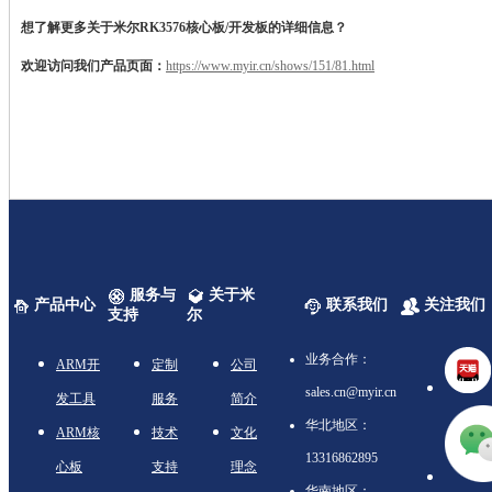
想了解更多关于米尔
RK3576核心板/开发板的详细信息？
欢迎访问我们产品页面：
https://www.myir.cn/shows/151/81.html
服务与
关于米
产品中心
联系我们
关注我们
支持
尔
业务合作：
ARM开
定制
公司
sales.cn@myir.cn
发工具
服务
简介
华北地区：
ARM核
技术
文化
13316862895
心板
支持
理念
华南地区：