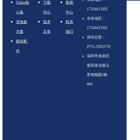
Xilinx核
下载
新闻
17324413392
心板
中心
中心
华东地区：
充电桩
技术
联系
17324413392
方案
文章
我们
深圳总部：
模块配
0755-25622735
件
深圳市龙岗区
坂田发达路云
里智能园2栋
604