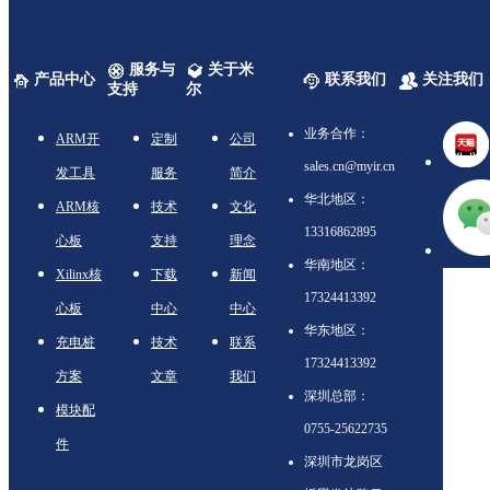
服务与
关于米
产品中心
联系我们
关注我们
支持
尔
业务合作：
ARM开
定制
公司
sales.cn@myir.cn
发工具
服务
简介
华北地区：
ARM核
技术
文化
13316862895
心板
支持
理念
华南地区：
Xilinx核
下载
新闻
17324413392
心板
中心
中心
华东地区：
充电桩
技术
联系
17324413392
方案
文章
我们
深圳总部：
模块配
0755-25622735
件
深圳市龙岗区