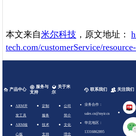
本文来自
米尔科技
，原文地址：
h
tech.com/customerService/resource-
服务与
关于米
产品中心
联系我们
关注我们
支持
尔
业务合作：
ARM开
定制
公司
sales.cn@myir.cn
发工具
服务
简介
华北地区：
ARM核
技术
文化
13316862895
心板
支持
理念