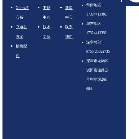
华南地区：
Xilinx核
下载
新闻
17324413392
心板
中心
中心
华东地区：
充电桩
技术
联系
17324413392
方案
文章
我们
深圳总部：
模块配
0755-25622735
件
深圳市龙岗区
坂田发达路云
里智能园2栋
604