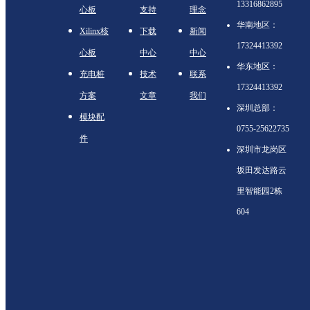
13316862895
心板
支持
理念
华南地区：
Xilinx核
下载
新闻
17324413392
心板
中心
中心
华东地区：
充电桩
技术
联系
17324413392
方案
文章
我们
深圳总部：
模块配
0755-25622735
件
深圳市龙岗区
坂田发达路云
里智能园2栋
604