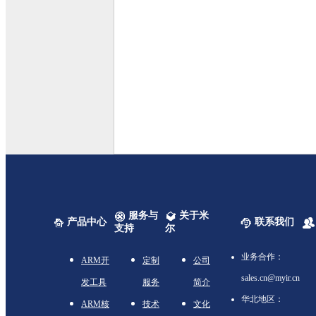
服务与
关于米
产品中心
联系我们
支持
尔
业务合作：
ARM开
定制
公司
sales.cn@myir.cn
发工具
服务
简介
华北地区：
ARM核
技术
文化