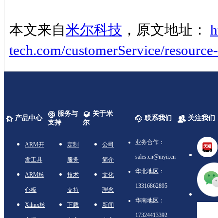
本文来自
米尔科技
，原文地址：
h
tech.com/customerService/resource-
服务与
关于米
产品中心
联系我们
关注我们
支持
尔
业务合作：
ARM开
定制
公司
sales.cn@myir.cn
发工具
服务
简介
华北地区：
ARM核
技术
文化
13316862895
心板
支持
理念
华南地区：
Xilinx核
下载
新闻
17324413392