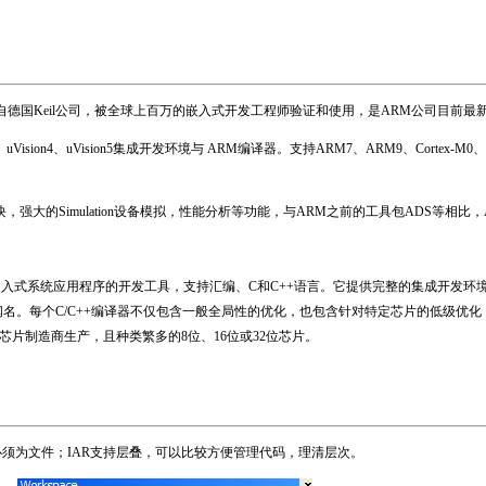
发工具源自德国Keil公司，被全球上百万的嵌入式开发工程师验证和使用，是ARM公司目
、
uVision4、
uVision5
集成开发环境与 ARM编译器。支持ARM7、ARM9、Cortex-M0、
写模块，强大的Simulation设备模拟，性能分析等功能，与ARM之前的工具包ADS等
入式系统应用程序的开发工具，支持汇编、C和C++语言。它提供完整的集成开发环
编译器而闻名。每个C/C++编译器不仅包含一般全局性的优化，也包含针对特定芯片的低
持由不同的芯片制造商生产，且种类繁多的8位、16位或32位芯片。
必须为文件；IAR支持层叠，可以比较方便管理代码，理清层次。