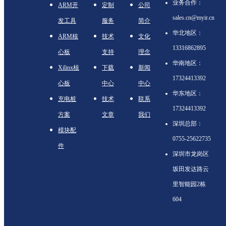
业务合作：
ARM开
定制
公司
sales.cn@myir.cn
发工具
服务
简介
华北地区：
ARM核
技术
文化
13316862895
心板
支持
理念
华南地区：
Xilinx核
下载
新闻
17324413392
心板
中心
中心
华东地区：
充电桩
技术
联系
17324413392
方案
文章
我们
深圳总部：
模块配
0755-25622735
件
深圳市龙岗区
坂田发达路云
里智能园2栋
604