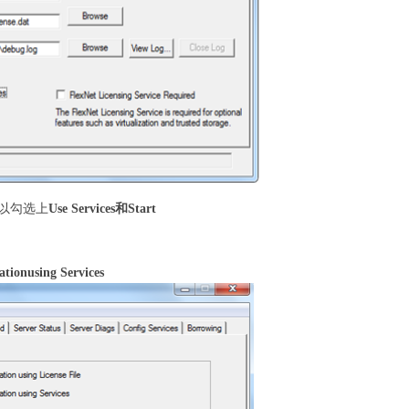
以勾选上
Use Services和Start
nusing Services