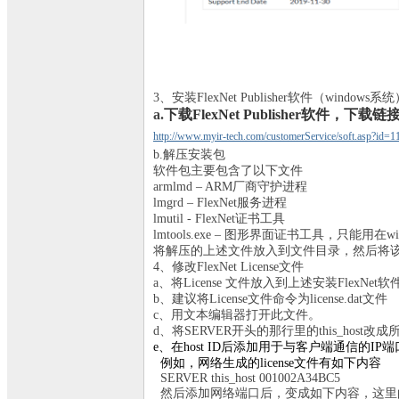
3、安装FlexNet Publisher软件（windows系
a.
下载FlexNet Publisher软件，下载
http://www.myir-tech.com/customerService/soft.asp?id=1
b.解压安装包
软件包主要包含了以下文件
armlmd – ARM厂商守护进程
lmgrd – FlexNet服务进程
lmutil - FlexNet证书工具
lmtools.exe – 图形界面证书工具，只能用在wi
将解压的上述文件放入到文件目录，然后将该目
4、修改FlexNet License文件
a、将License 文件放入到上述安装FlexNe
b、建议将License文件命令为license.dat文件
c、用文本编辑器打开此文件。
d、将SERVER开头的那行里的this_host
e
、在host ID后添加用于与客户端通信的IP
例如，网络生成的
license
文件有如下内容
SERVER this_host 001002A34BC5
然后添加网络端口后，变成如下内容，这里的syn