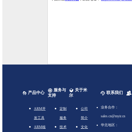
服务与
关于米
产品中心
联系我们
支持
尔
业务合作：
ARM开
定制
公司
sales.cn@myir.cn
发工具
服务
简介
华北地区：
ARM核
技术
文化