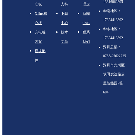
13316862895
心板
支持
理念
华南地区：
Xilinx核
下载
新闻
17324413392
心板
中心
中心
华东地区：
充电桩
技术
联系
17324413392
方案
文章
我们
深圳总部：
模块配
0755-25622735
件
深圳市龙岗区
坂田发达路云
里智能园2栋
604